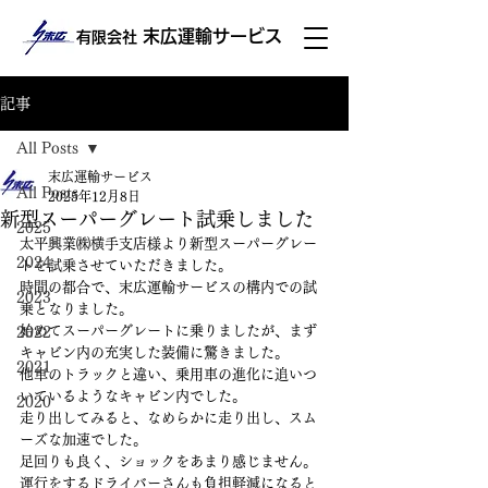
末広運輸サービス
有限会社
記事
All Posts
末広運輸サービス
All Posts
2025年12月8日
新型スーパーグレート試乗しました
2025
太平興業㈱横手支店様より新型スーパーグレー
2024
トを試乗させていただきました。
時間の都合で、末広運輸サービスの構内での試
2023
乗となりました。
始めてスーパーグレートに乗りましたが、まず
2022
キャビン内の充実した装備に驚きました。
2021
他車のトラックと違い、乗用車の進化に追いつ
いているようなキャビン内でした。
2020
走り出してみると、なめらかに走り出し、スム
ーズな加速でした。
足回りも良く、ショックをあまり感じません。
運行をするドライバーさんも負担軽減になると