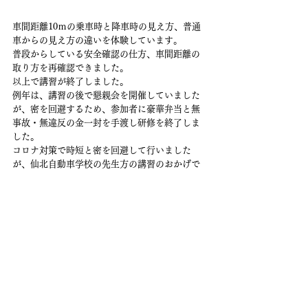
車間距離10ｍの乗車時と降車時の見え方、普通
車からの見え方の違いを体験しています。
普段からしている安全確認の仕方、車間距離の
取り方を再確認できました。
以上で講習が終了しました。
例年は、講習の後で懇親会を開催していました
が、密を回避するため、参加者に豪華弁当と無
事故・無違反の金一封を手渡し研修を終了しま
した。
コロナ対策で時短と密を回避して行いました
が、仙北自動車学校の先生方の講習のおかげで
有意義な研修会となりました。来年はどういっ
た形になるかわかりませんがこういった講習も
いいなと再発見できました。
2020
すべて表示
最新記事