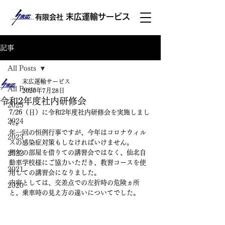
末広運輸サービス
有限会社
記事
All Posts
末広運輸サービス
All Posts
2020年7月28日
令和2年度社内研修会
2025
7/26（日）に令和2年度社内研修会を実施しまし
2024
た。
年一回の恒例行事ですが、今年はコロナウィル
2023
スの感染症対策もしなければいけません。
例年の部屋を借りての講習会ではなく、仙北自
2022
動車学校様にご協力いただき、教習コースを使
2021
用しての講習会になりました。
内容としては、交差点での左折時の危険ヵ所
2020
と、乗車時の見え方の違いについてでした。